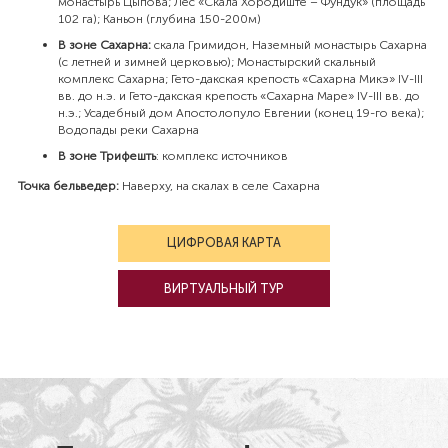
монастырь Цыпова; Лес «Скала Хородиште – Фундук» (площадь
102 га); Каньон (глубина 150-200м)
В зоне Сахарна
:
скала Гримидон, Наземный монастырь Сахарна
(с летней и зимней церковью); Монастырский скальный
комплекс Сахарна; Гето-дакская крепость «Сахарна Микэ» IV-III
вв. до н.э. и Гето-дакская крепость «Сахарна Маре» IV-III вв. до
н.э.; Усадебный дом Апостолопуло Евгении (конец 19-го века);
Водопады реки Сахарна
В зоне
Трифешть
: комплекс источников
Точка бельведер:
Наверху, на скалах в селе Сахарна
ЦИФРОВАЯ КАРТА
BИРТУАЛЬНЫЙ ТУР