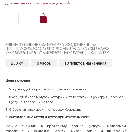
Дополнительные туристические услуги
КИШИНЭУ (КИШИНЁВ)> БРАВИЧА >ХОДЖИНЕШТЬ>
ДЕРЕНЕУ>ФРУМОАСА>ЛЕОРДОАЯ> ПАЛАНКА >ХЫРЖАУКА
>ХЫРБОВЭЦ >РЭЧУЛА>КЭЛЭРАШЬ(КАЛАРАШ) – КИШИНЭУ
200 км
8 часов
10 пунктов назначения
Цена включает:
Услуги гида ( на русском и румынском языках)
Входной билет в Музей истории и этнографии "Думитру Скворцов -
Руссу" г. Кэлэрашь (Калараш)
Обзорная экскурсия по городу Кэлэрашь
Знаменательные места и достопримечательности:
Можно включить в программу: здания культуры, монастыри,
городские и сельские церкви, музеи, парки и природные